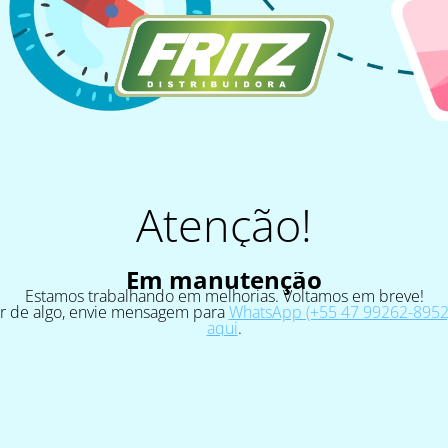
Atenção!
Em manutenção
Estamos trabalhando em melhorias. Voltamos em breve!
ar de algo, envie mensagem para
WhatsApp (+55 47 99262-8952)
aqui
.