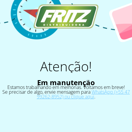
Atenção!
Em manutenção
Estamos trabalhando em melhorias. Voltamos em breve!
Se precisar de algo, envie mensagem para
WhatsApp (+55 47
99262-8952) ou clique aqui
.