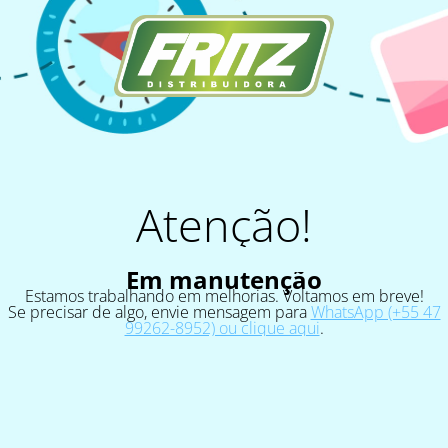
Atenção!
Em manutenção
Estamos trabalhando em melhorias. Voltamos em breve!
Se precisar de algo, envie mensagem para
WhatsApp (+55 47
99262-8952) ou clique aqui
.