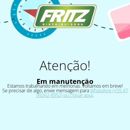
Atenção!
Em manutenção
Estamos trabalhando em melhorias. Voltamos em breve!
Se precisar de algo, envie mensagem para
WhatsApp (+55 47
99262-8952) ou clique aqui
.