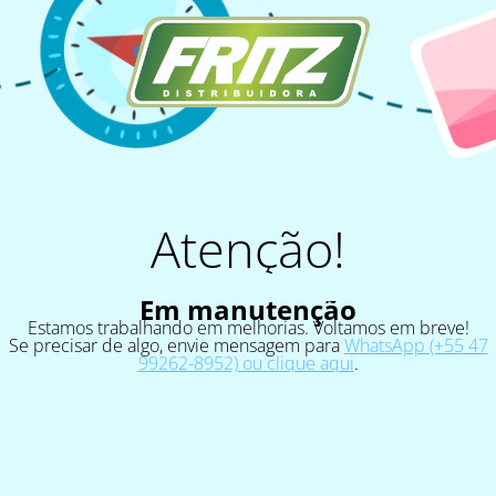
Atenção!
Em manutenção
Estamos trabalhando em melhorias. Voltamos em breve!
Se precisar de algo, envie mensagem para
WhatsApp (+55 47
99262-8952) ou clique aqui
.