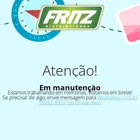
Atenção!
Em manutenção
Estamos trabalhando em melhorias. Voltamos em breve!
Se precisar de algo, envie mensagem para
WhatsApp (+55 47
99262-8952) ou clique aqui
.