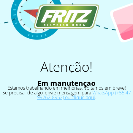
Atenção!
Em manutenção
Estamos trabalhando em melhorias. Voltamos em breve!
Se precisar de algo, envie mensagem para
WhatsApp (+55 47
99262-8952) ou clique aqui
.