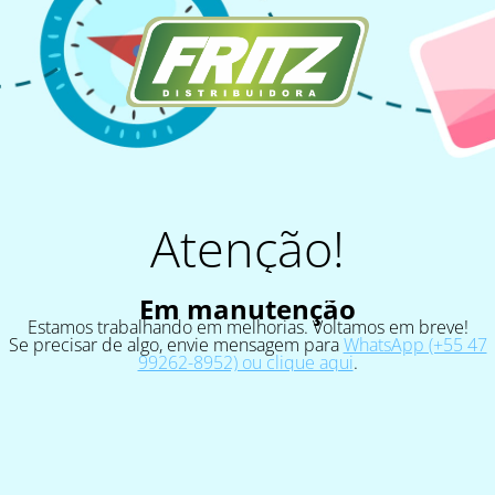
Atenção!
Em manutenção
Estamos trabalhando em melhorias. Voltamos em breve!
Se precisar de algo, envie mensagem para
WhatsApp (+55 47
99262-8952) ou clique aqui
.