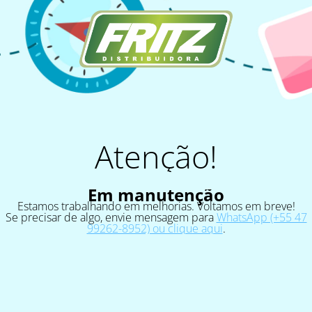
Atenção!
Em manutenção
Estamos trabalhando em melhorias. Voltamos em breve!
Se precisar de algo, envie mensagem para
WhatsApp (+55 47
99262-8952) ou clique aqui
.