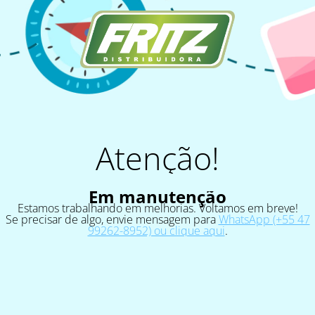
Atenção!
Em manutenção
Estamos trabalhando em melhorias. Voltamos em breve!
Se precisar de algo, envie mensagem para
WhatsApp (+55 47
99262-8952) ou clique aqui
.