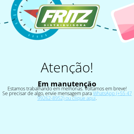
Atenção!
Em manutenção
Estamos trabalhando em melhorias. Voltamos em breve!
Se precisar de algo, envie mensagem para
WhatsApp (+55 47
99262-8952) ou clique aqui
.