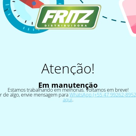
Atenção!
Em manutenção
Estamos trabalhando em melhorias. Voltamos em breve!
ar de algo, envie mensagem para
WhatsApp (+55 47 99262-8952)
aqui
.