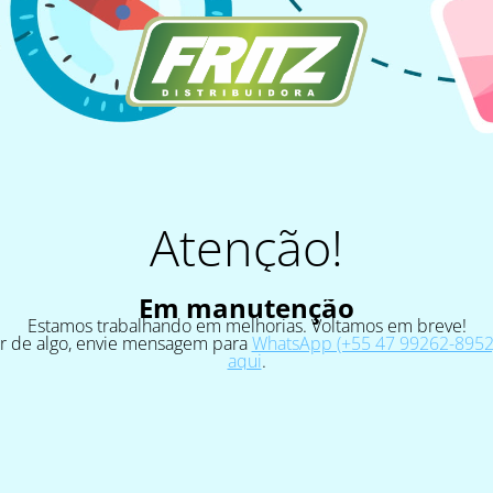
Atenção!
Em manutenção
Estamos trabalhando em melhorias. Voltamos em breve!
ar de algo, envie mensagem para
WhatsApp (+55 47 99262-8952)
aqui
.