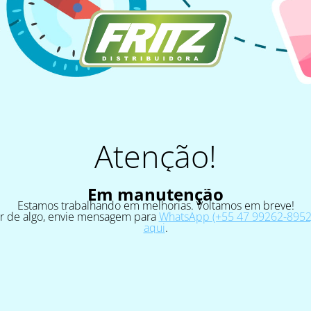
Atenção!
Em manutenção
Estamos trabalhando em melhorias. Voltamos em breve!
ar de algo, envie mensagem para
WhatsApp (+55 47 99262-8952)
aqui
.