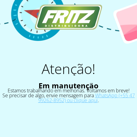
Atenção!
Em manutenção
Estamos trabalhando em melhorias. Voltamos em breve!
Se precisar de algo, envie mensagem para
WhatsApp (+55 47
99262-8952) ou clique aqui
.