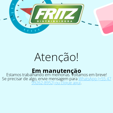
Atenção!
Em manutenção
Estamos trabalhando em melhorias. Voltamos em breve!
Se precisar de algo, envie mensagem para
WhatsApp (+55 47
99262-8952) ou clique aqui
.