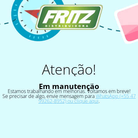
Atenção!
Em manutenção
Estamos trabalhando em melhorias. Voltamos em breve!
Se precisar de algo, envie mensagem para
WhatsApp (+55 47
99262-8952) ou clique aqui
.