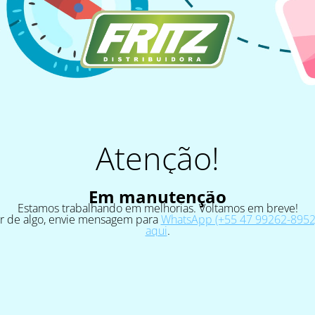
Atenção!
Em manutenção
Estamos trabalhando em melhorias. Voltamos em breve!
ar de algo, envie mensagem para
WhatsApp (+55 47 99262-8952)
aqui
.