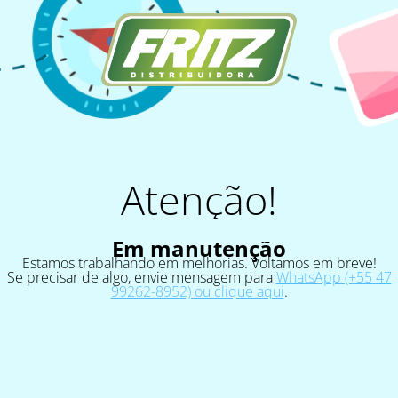
Atenção!
Em manutenção
Estamos trabalhando em melhorias. Voltamos em breve!
Se precisar de algo, envie mensagem para
WhatsApp (+55 47
99262-8952) ou clique aqui
.