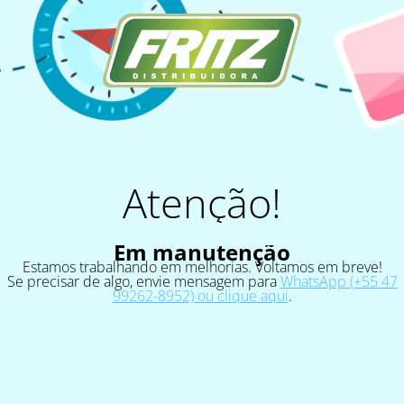
Atenção!
Em manutenção
Estamos trabalhando em melhorias. Voltamos em breve!
Se precisar de algo, envie mensagem para
WhatsApp (+55 47
99262-8952) ou clique aqui
.