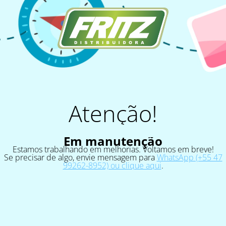
Atenção!
Em manutenção
Estamos trabalhando em melhorias. Voltamos em breve!
Se precisar de algo, envie mensagem para
WhatsApp (+55 47
99262-8952) ou clique aqui
.