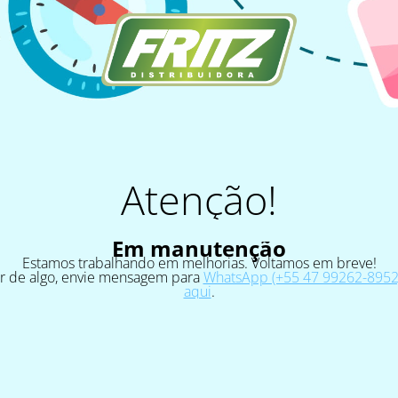
Atenção!
Em manutenção
Estamos trabalhando em melhorias. Voltamos em breve!
ar de algo, envie mensagem para
WhatsApp (+55 47 99262-8952)
aqui
.