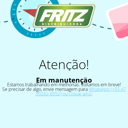
Atenção!
Em manutenção
Estamos trabalhando em melhorias. Voltamos em breve!
Se precisar de algo, envie mensagem para
WhatsApp (+55 47
99262-8952) ou clique aqui
.