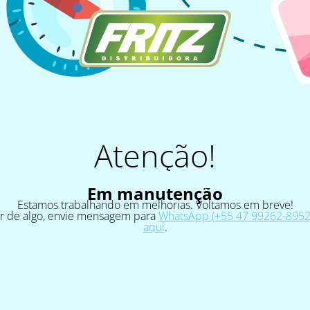
Atenção!
Em manutenção
Estamos trabalhando em melhorias. Voltamos em breve!
ar de algo, envie mensagem para
WhatsApp (+55 47 99262-8952)
aqui
.