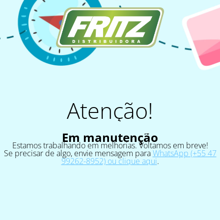
Atenção!
Em manutenção
Estamos trabalhando em melhorias. Voltamos em breve!
Se precisar de algo, envie mensagem para
WhatsApp (+55 47
99262-8952) ou clique aqui
.