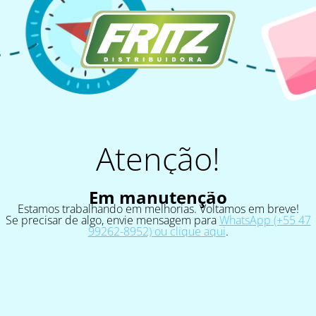
Atenção!
Em manutenção
Estamos trabalhando em melhorias. Voltamos em breve!
Se precisar de algo, envie mensagem para
WhatsApp (+55 47
99262-8952) ou clique aqui
.