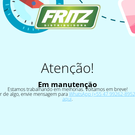
Atenção!
Em manutenção
Estamos trabalhando em melhorias. Voltamos em breve!
ar de algo, envie mensagem para
WhatsApp (+55 47 99262-8952)
aqui
.