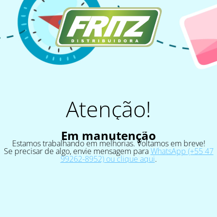
Atenção!
Em manutenção
Estamos trabalhando em melhorias. Voltamos em breve!
Se precisar de algo, envie mensagem para
WhatsApp (+55 47
99262-8952) ou clique aqui
.