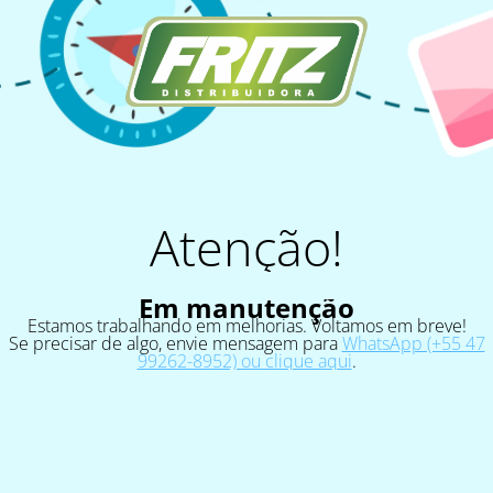
Atenção!
Em manutenção
Estamos trabalhando em melhorias. Voltamos em breve!
Se precisar de algo, envie mensagem para
WhatsApp (+55 47
99262-8952) ou clique aqui
.