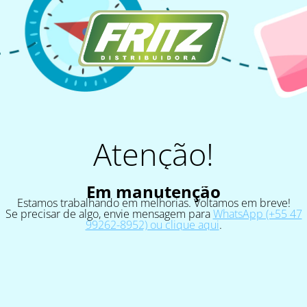
Atenção!
Em manutenção
Estamos trabalhando em melhorias. Voltamos em breve!
Se precisar de algo, envie mensagem para
WhatsApp (+55 47
99262-8952) ou clique aqui
.