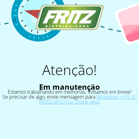
Atenção!
Em manutenção
Estamos trabalhando em melhorias. Voltamos em breve!
Se precisar de algo, envie mensagem para
WhatsApp (+55 47
99262-8952) ou clique aqui
.