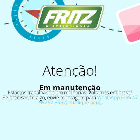
Atenção!
Em manutenção
Estamos trabalhando em melhorias. Voltamos em breve!
Se precisar de algo, envie mensagem para
WhatsApp (+55 47
99262-8952) ou clique aqui
.