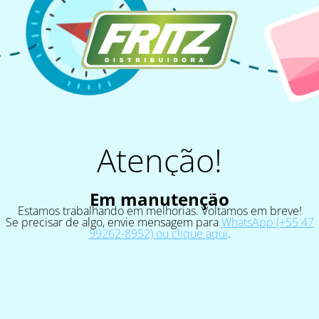
Atenção!
Em manutenção
Estamos trabalhando em melhorias. Voltamos em breve!
Se precisar de algo, envie mensagem para
WhatsApp (+55 47
99262-8952) ou clique aqui
.