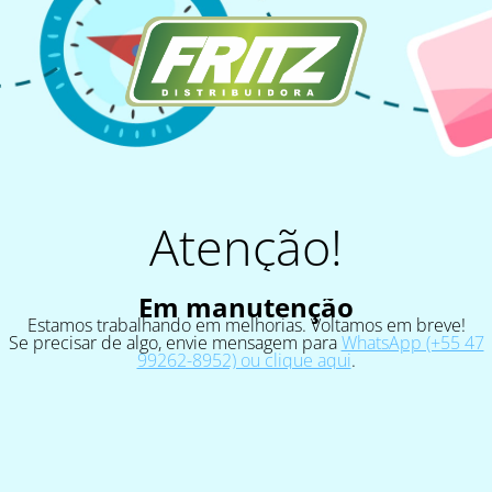
Atenção!
Em manutenção
Estamos trabalhando em melhorias. Voltamos em breve!
Se precisar de algo, envie mensagem para
WhatsApp (+55 47
99262-8952) ou clique aqui
.