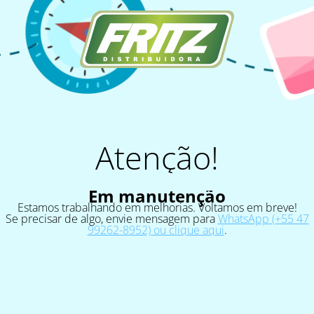
Atenção!
Em manutenção
Estamos trabalhando em melhorias. Voltamos em breve!
Se precisar de algo, envie mensagem para
WhatsApp (+55 47
99262-8952) ou clique aqui
.