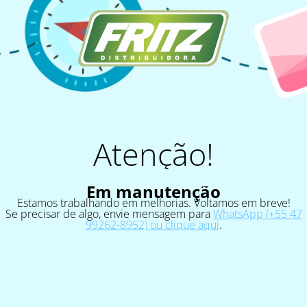
Atenção!
Em manutenção
Estamos trabalhando em melhorias. Voltamos em breve!
Se precisar de algo, envie mensagem para
WhatsApp (+55 47
99262-8952) ou clique aqui
.