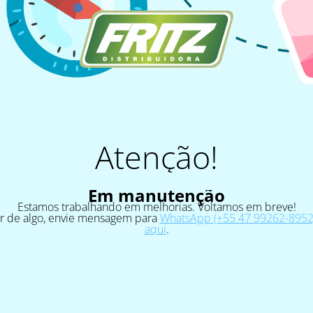
Atenção!
Em manutenção
Estamos trabalhando em melhorias. Voltamos em breve!
ar de algo, envie mensagem para
WhatsApp (+55 47 99262-8952)
aqui
.