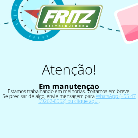
Atenção!
Em manutenção
Estamos trabalhando em melhorias. Voltamos em breve!
Se precisar de algo, envie mensagem para
WhatsApp (+55 47
99262-8952) ou clique aqui
.