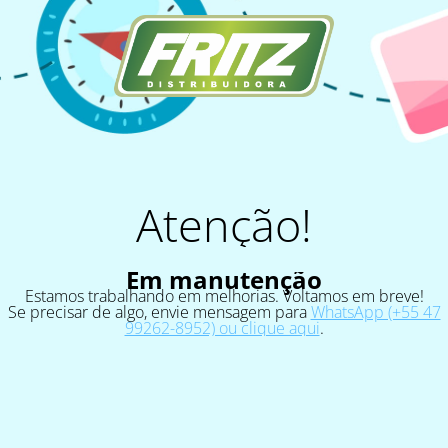
Atenção!
Em manutenção
Estamos trabalhando em melhorias. Voltamos em breve!
Se precisar de algo, envie mensagem para
WhatsApp (+55 47
99262-8952) ou clique aqui
.