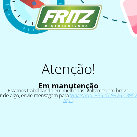
Atenção!
Em manutenção
Estamos trabalhando em melhorias. Voltamos em breve!
ar de algo, envie mensagem para
WhatsApp (+55 47 99262-8952)
aqui
.