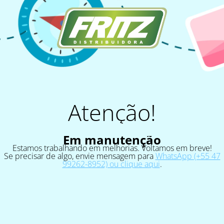
Atenção!
Em manutenção
Estamos trabalhando em melhorias. Voltamos em breve!
Se precisar de algo, envie mensagem para
WhatsApp (+55 47
99262-8952) ou clique aqui
.