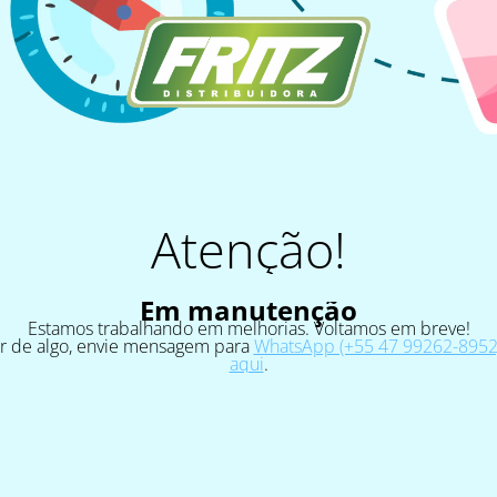
Atenção!
Em manutenção
Estamos trabalhando em melhorias. Voltamos em breve!
ar de algo, envie mensagem para
WhatsApp (+55 47 99262-8952)
aqui
.