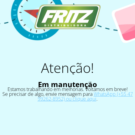
Atenção!
Em manutenção
Estamos trabalhando em melhorias. Voltamos em breve!
Se precisar de algo, envie mensagem para
WhatsApp (+55 47
99262-8952) ou clique aqui
.