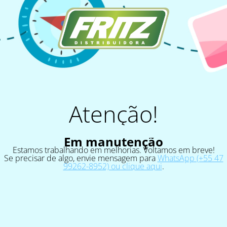
Atenção!
Em manutenção
Estamos trabalhando em melhorias. Voltamos em breve!
Se precisar de algo, envie mensagem para
WhatsApp (+55 47
99262-8952) ou clique aqui
.